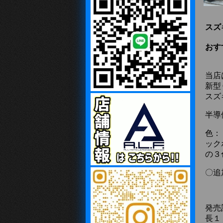
スズキ
おす
当店
新型
スズ
半導
色：
ック
の３
〇追
発売
長１