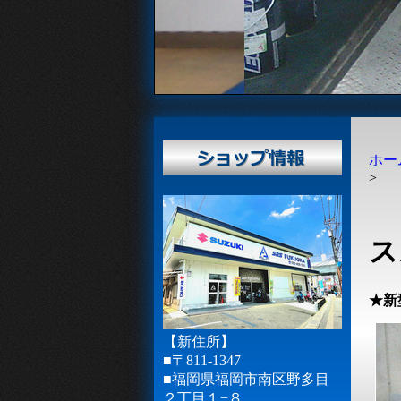
ホー
>
ス
★新
【新住所】
■〒811-1347
■福岡県福岡市南区野多目
２丁目１−８