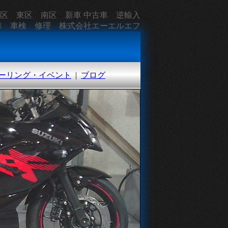
中央区 東区 南区 新車 中古車 逆輸入
車 車検 修理 株式会社エーエルエフ
ーリング・イベント
|
ブログ