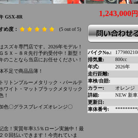
1,243,000
円
 GSX-8R
すめ度：
(5 out of 5)
はスズキ専門店です。2026年モデル！
177980210
バイクNo.:
ＧＳＸ－８Ｒ先行予約受付中！新型！
800cc
キのことなら当店にお任せください！
排気量:
年式:
2026年
体不足で商品品薄！
走行距離:
車検/自賠:
トリトンブルーメタリック・パールテ
カラー:
オレンジ
ホワイト・マットブラックメタリック
詳細:
NEW 新車
色！
更新日:
加色〇グラスブレイズオレンジ〇
*********
車体番号:
記念！実質年率3.5％ローン実施中！最
２０回払いできます！今売れていま