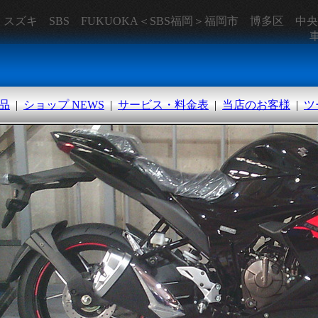
I スズキ SBS FUKUOKA＜SBS福岡＞福岡市 博多区 
品
|
ショップ NEWS
|
サービス・料金表
|
当店のお客様
|
ツ