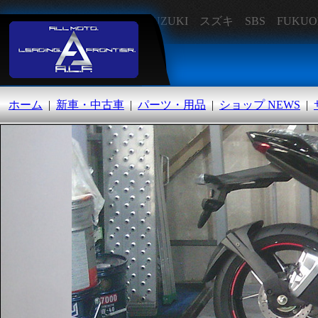
SUZUKI スズキ SBS FU
オートランド福岡
ホーム
|
新車・中古車
|
パーツ・用品
|
ショップ NEWS
|