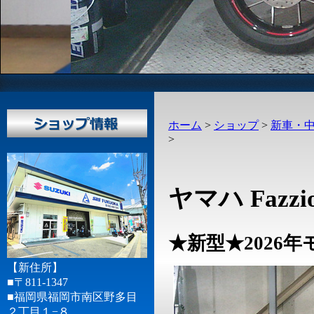
ホーム
>
ショップ
>
新車・
>
ヤマハ Fazzi
★新型★2026
【新住所】
■〒811-1347
■福岡県福岡市南区野多目
２丁目１−８