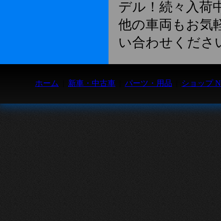
デル！続々入荷
他の車両もお気
い合わせくださ
ホーム
|
新車・中古車
|
パーツ・用品
|
ショップ N