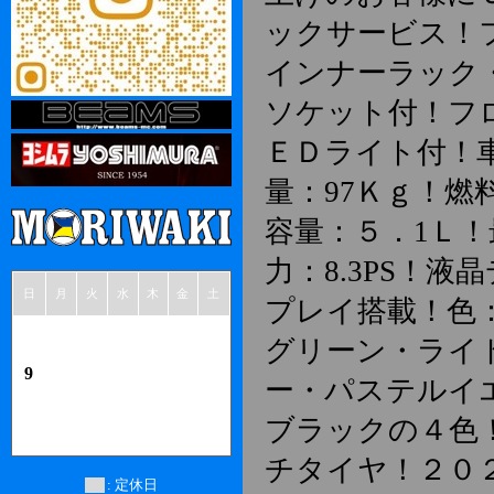
ックサービス！
インナーラック
ソケット付！フ
ＥＤライト付！
量：97Ｋｇ！燃
容量：５．1Ｌ！
力：8.3PS！液
日
月
火
水
木
金
土
プレイ搭載！色
1
グリーン・ライ
2
3
4
5
6
7
8
9
10
11
12
13
14
15
ー・パステルイ
16
17
18
19
20
21
22
23
24
25
26
27
28
29
ブラックの４色！
30
31
チタイヤ！２０
: 定休日