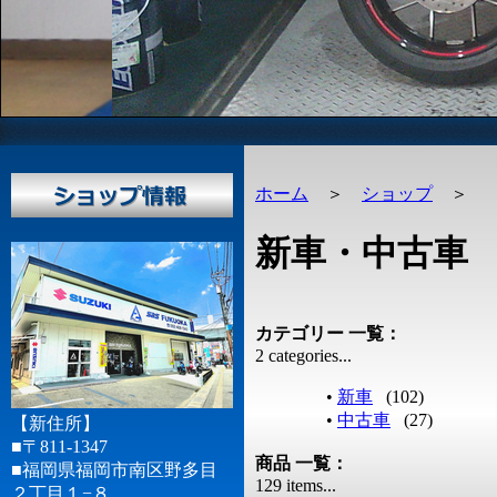
ホーム
＞
ショップ
＞
新車・中古車
カテゴリー 一覧：
2 categories...
•
新車
(102)
•
中古車
(27)
【新住所】
■〒811-1347
商品 一覧：
■福岡県福岡市南区野多目
129 items...
２丁目１−８