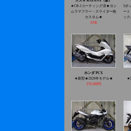
スズキ KATANA（新）
★CR-1コーティング済★ヨシ
3ボッ
ムラマフラー・スライダー他
ート
カスタム★
ック
ASK
ホンダ PCX
★新型★2026年モデル★
★
379,500円