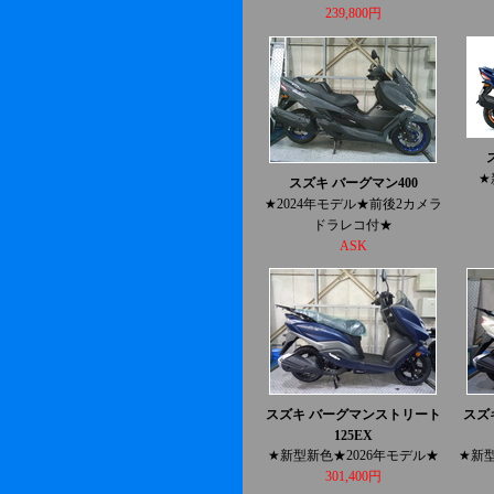
239,800円
★
スズキ バーグマン400
★2024年モデル★前後2カメラ
ドラレコ付★
ASK
スズキ バーグマンストリート
スズ
125EX
★新型新色★2026年モデル★
★新型
301,400円