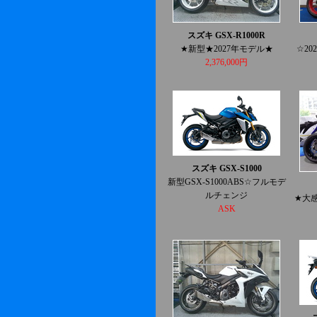
スズキ GSX-R1000R
★新型★2027年モデル★
☆2
2,376,000円
スズキ GSX-S1000
新型GSX-S1000ABS☆フルモデ
ルチェンジ
★大感
ASK