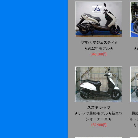
ヤマハ マジェスティS
★2022年モデル★
★
346,500円
スズキ レッツ
★レッツ最終モデル★新車ワ
最
ンオーナー車★
ル・
152,900円
リ