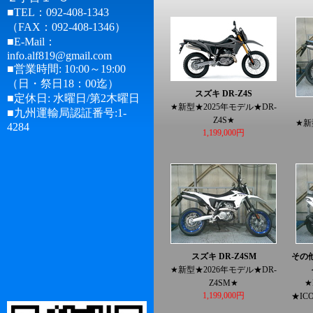
■TEL：092-408-1343
（FAX：092-408-1346）
■E-Mail：
info.alf819@gmail.com
■営業時間: 10:00～19:00
（日・祭日18：00迄）
スズキ DR-Z4S
■定休日: 水曜日/第2木曜日
★新型★2025年モデル★DR-
■九州運輸局認証番号:1-
Z4S★
★新
4284
1,199,000円
スズキ DR-Z4SM
その他
★新型★2026年モデル★DR-
Z4SM★
★
1,199,000円
★IC