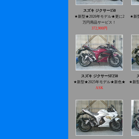
スズキ ジクサー150
★新型★2026年モデル★更に2
★新
万円用品サービス！
372,900円
スズキ ジクサーSF250
★新型★2025年モデル★新色★
★新型
ASK