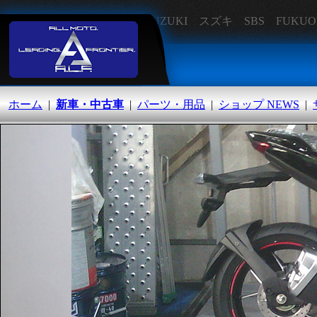
SUZUKI スズキ SBS FU
オートランド福岡
ホーム
|
新車・中古車
|
パーツ・用品
|
ショップ NEWS
|