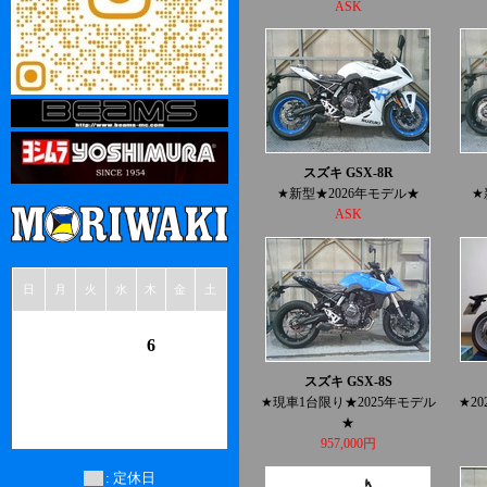
ASK
スズキ GSX-8R
★新型★2026年モデル★
★
ASK
日
月
火
水
木
金
土
1
2
3
4
5
6
7
8
9
10
11
12
13
14
15
スズキ GSX-8S
16
17
18
19
20
21
22
★現車1台限り★2025年モデル
★2
23
24
25
26
27
28
29
★
30
31
957,000円
: 定休日