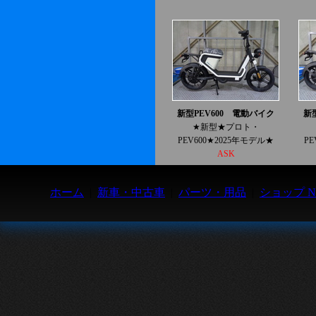
新型PEV600 電動バイク
新
★新型★プロト・
PEV600★2025年モデル★
P
ASK
ホーム
|
新車・中古車
|
パーツ・用品
|
ショップ N