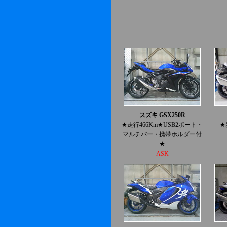
スズキ GSX250R
★走行466Km★USB2ポート・
★
マルチバー・携帯ホルダー付
★
ASK