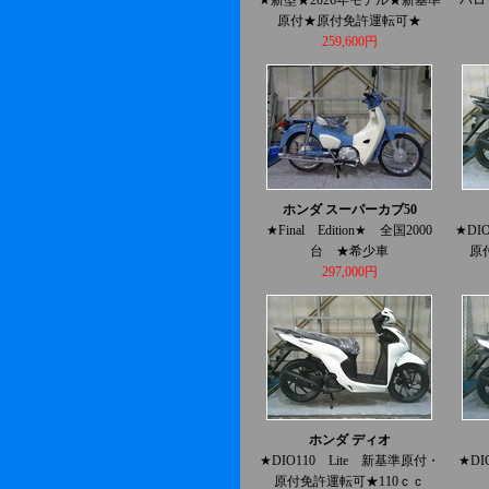
原付★原付免許運転可★
259,600円
ホンダ スーパーカブ50
★Final Edition★ 全国2000
★DI
台 ★希少車
原
297,000円
ホンダ ディオ
★DIO110 Lite 新基準原付・
★DI
原付免許運転可★110ｃｃ