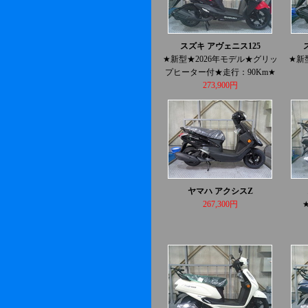
スズキ アヴェニス125
★新型★2026年モデル★グリッ
★新
プヒーター付★走行：90Km★
273,900円
ヤマハ アクシスZ
267,300円