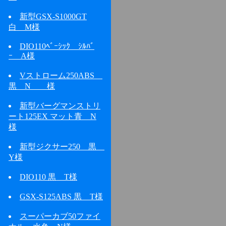
新型GSX-S1000GT
白 M様
DIO110ﾍﾞｰｼｯｸ ｼﾙﾊﾞ
ｰ A様
Vストローム250ABS
黒 N 様
新型バーグマンストリ
ート125EX マット青 N
様
新型ジクサー250 黒
Y様
DIO110 黒 T様
GSX-S125ABS 黒 T様
スーパーカブ50ファイ