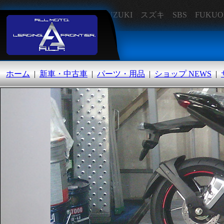
SUZUKI スズキ SBS FU
オートランド福岡
ホーム
|
新車・中古車
|
パーツ・用品
|
ショップ NEWS
|