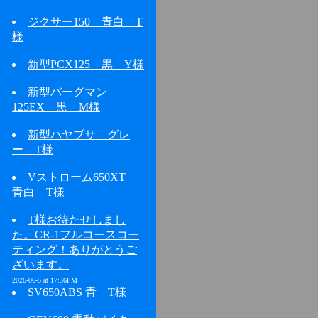
ジクサー150 青白 T
様
新型PCX125 黒 Y様
新型バーグマン
125EX 黒 M様
新型ハヤブサ グレ
ー T様
Vストローム650XT
青白 T様
T様お待たせしまし
た。CR-1フルコースコー
ティング！ありがとうご
ざいます。
2026-06-5 at 17:36PM
SV650ABS 青 T様