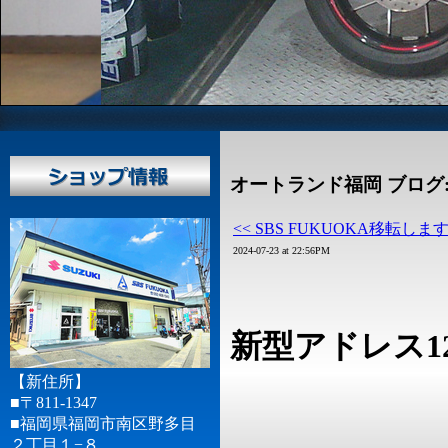
オートランド福岡 ブログ
<< SBS FUKUOKA移転しま
2024-07-23 at 22:56PM
新型アドレス1
【新住所】
■〒811-1347
■福岡県福岡市南区野多目
２丁目１−８