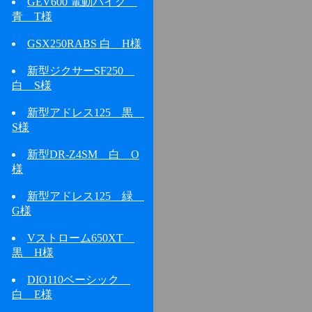
GEV600 電動バイク
青 T様
GSX250RABS 白 H様
新型ジクサーSF250
白 S様
新型アドレス125 黒
S様
新型DR-Z4SM 白 O
様
新型アドレス125 緑
G様
Vストローム650XT
黒 H様
DIO110ベーシック
白 E様