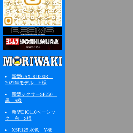
新型GSX-R1000R
2027年モデル H様
新型ジクサーSF250
黒 S様
新型DIO110ベーシッ
ク 白 S様
XSR125 水色 Y様