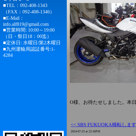
■TEL：092-408-1343
（FAX：092-408-1346）
■E-Mail：
info.alf819@gmail.com
■営業時間: 10:00～19:00
（日・祭日18：00迄）
■定休日: 水曜日/第2木曜日
■九州運輸局認証番号:1-
4284
O様、お待たせしました。本
<< SBS FUKUOKA移転しま
2024-07-23 at 22:56PM