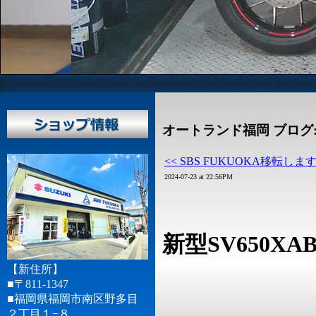
オートランド福岡 ブログ
<< SBS FUKUOKA移転しま
2024-07-23 at 22:56PM
新型SV650X
【新住所】
■〒811-1347
■福岡県福岡市南区野多目
２丁目１−８