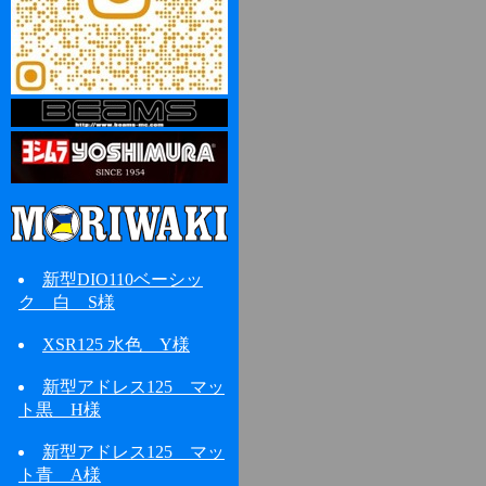
新型DIO110ベーシッ
ク 白 S様
XSR125 水色 Y様
新型アドレス125 マッ
ト黒 H様
新型アドレス125 マッ
ト青 A様