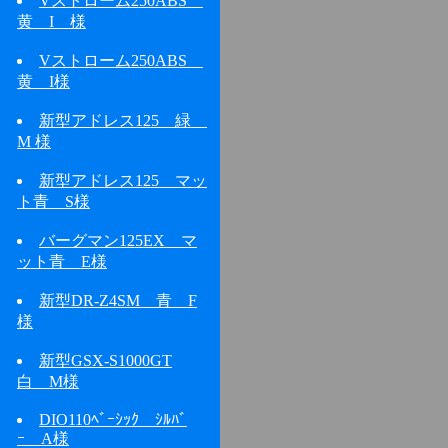
Vストローム250ABS
黄 I 様
Vストローム250ABS
黄 I様
新型アドレス125 緑
M 様
新型アドレス125 マッ
ト青 S様
バーグマン125EX マ
ット青 E様
新型DR-Z4SM 青 F
様
新型GSX-S1000GT
白 M様
DIO110ﾍﾞｰｼｯｸ ｼﾙﾊﾞ
ｰ A様