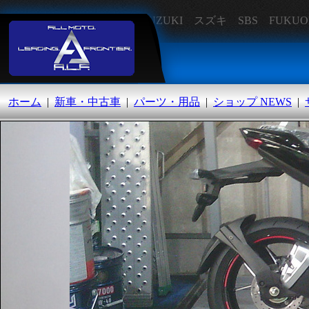
SUZUKI スズキ SBS FU
オートランド福岡
ホーム
|
新車・中古車
|
パーツ・用品
|
ショップ NEWS
|