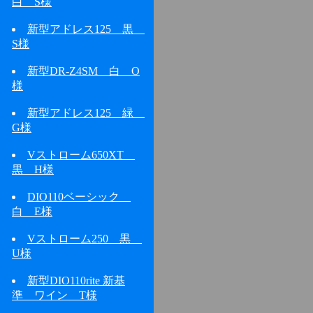
白 S様
新型アドレス125 黒
S様
新型DR-Z4SM 白 O
様
新型アドレス125 緑
G様
Vストローム650XT
黒 H様
DIO110ベーシック
白 E様
Vストローム250 黒
U様
新型DIO110rite 新基
準 ワイン T様