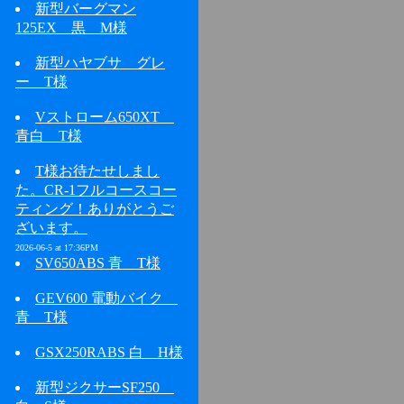
新型バーグマン
125EX 黒 M様
新型ハヤブサ グレ
ー T様
Vストローム650XT
青白 T様
T様お待たせしまし
た。CR-1フルコースコー
ティング！ありがとうご
ざいます。
2026-06-5 at 17:36PM
SV650ABS 青 T様
GEV600 電動バイク
青 T様
GSX250RABS 白 H様
新型ジクサーSF250