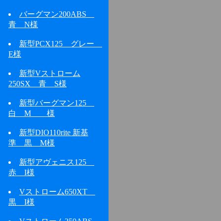
バーグマン200ABS
青 N様
新型PCX125 グレー
E様
新型Vストローム
250SX 青 S様
新型バーグマン125
白 M 様
新型DIO110rite 新基
準 黒 M様
新型アヴェニス125
赤 I様
Vストローム650XT
黒 I様