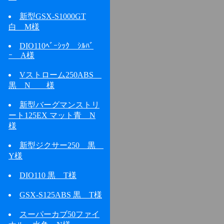
新型GSX-S1000GT
白 M様
DIO110ﾍﾞｰｼｯｸ ｼﾙﾊﾞ
ｰ A様
Vストローム250ABS
黒 N 様
新型バーグマンストリ
ート125EX マット青 N
様
新型ジクサー250 黒
Y様
DIO110 黒 T様
GSX-S125ABS 黒 T様
スーパーカブ50ファイ