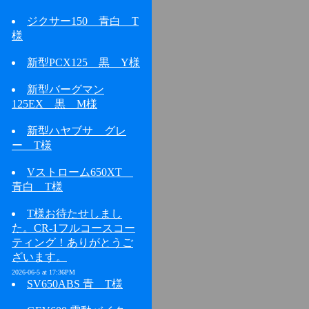
ジクサー150 青白 T
様
新型PCX125 黒 Y様
新型バーグマン
125EX 黒 M様
新型ハヤブサ グレ
ー T様
Vストローム650XT
青白 T様
T様お待たせしまし
た。CR-1フルコースコー
ティング！ありがとうご
ざいます。
2026-06-5 at 17:36PM
SV650ABS 青 T様