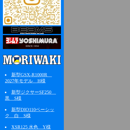
新型GSX-R1000R
2027年モデル H様
新型ジクサーSF250
黒 S様
新型DIO110ベーシッ
ク 白 S様
XSR125 水色 Y様