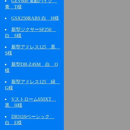
GEV600 電動バイク
青 T様
GSX250RABS 白 H様
新型ジクサーSF250
白 S様
新型アドレス125 黒
S様
新型DR-Z4SM 白 O
様
新型アドレス125 緑
G様
Vストローム650XT
黒 H様
DIO110ベーシック
白 E様