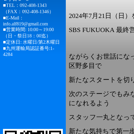
■TEL：092-408-1343
（FAX：092-408-1346）
2024年7月21日（
■E-Mail：
info.alf819@gmail.com
SBS FUKUOKA 
■営業時間: 10:00～19:00
（日・祭日18：00迄）
■定休日: 水曜日/第2木曜日
■九州運輸局認証番号:1-
4284
ながらくお世話にな
区野多目で
新たなスタートを切
次のステージでもみ
になれるよう
スタッフ一丸となっ
新たな気持ちで第一