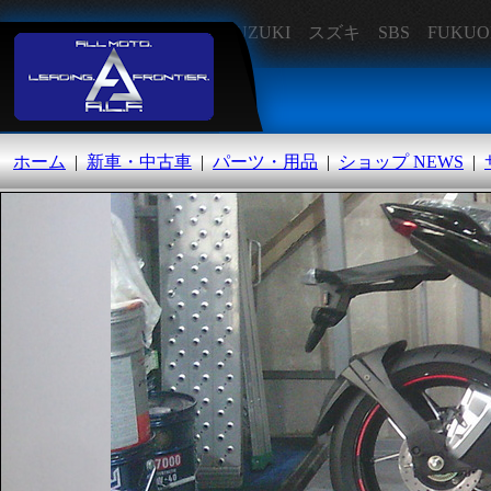
SUZUKI スズキ SBS FU
オートランド福岡
ホーム
|
新車・中古車
|
パーツ・用品
|
ショップ NEWS
|