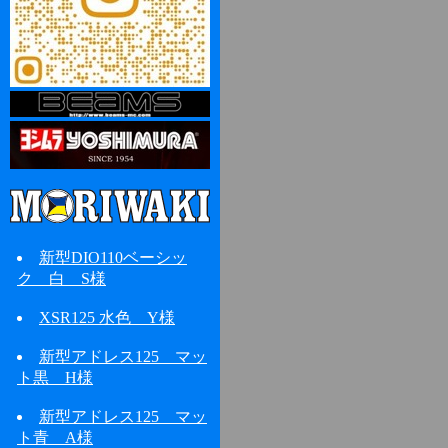
新型DIO110ベーシッ
ク 白 S様
XSR125 水色 Y様
新型アドレス125 マッ
ト黒 H様
新型アドレス125 マッ
ト青 A様