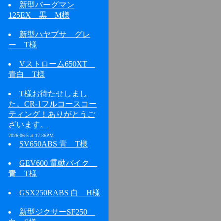
新型バーグマン
125EX 黒 M様
新型ハヤブサ グレ
ー T様
Vストローム650XT
青白 T様
T様お待たせしまし
た。CR-1フルコースコー
ティング！ありがとうご
ざいます。
2026-06-5 at 17:36PM
SV650ABS 青 T様
GEV600 電動バイク
青 T様
GSX250RABS 白 H様
新型ジクサーSF250