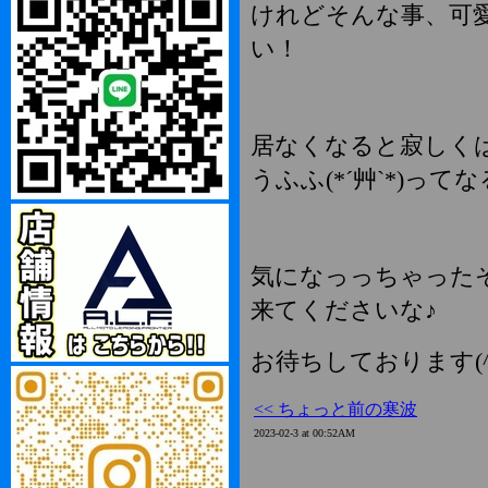
けれどそんな事、可
い！
居なくなると寂しく
うふふ(*´艸`*)っ
気になっっちゃった
来てくださいな♪
お待ちしております(^▽
<< ちょっと前の寒波
2023-02-3 at 00:52AM