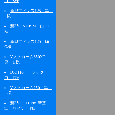
白 S様
新型アドレス125 黒
S様
新型DR-Z4SM 白 O
様
新型アドレス125 緑
G様
Vストローム650XT
黒 H様
DIO110ベーシック
白 E様
Vストローム250 黒
U様
新型DIO110rite 新基
準 ワイン T様