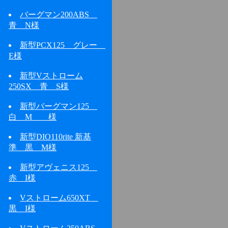
バーグマン200ABS
青 N様
新型PCX125 グレー
E様
新型Vストローム
250SX 青 S様
新型バーグマン125
白 M 様
新型DIO110rite 新基
準 黒 M様
新型アヴェニス125
赤 I様
Vストローム650XT
黒 I様