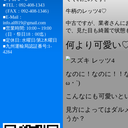
■TEL：092-408-1343
牛柄のレッツ4♡
（FAX：092-408-1346）
■E-Mail：
中古ですが、業者さんに
info.alf819@gmail.com
■営業時間: 10:00～19:00
で、見た目も綺麗で状態
（日・祭日18：00迄）
■定休日: 水曜日/第2木曜日
何より可愛い
■九州運輸局認証番号:1-
4284
なのに！なのに！！な
ω・`)
こんなにも可愛いと
見方によってはダル
うか？