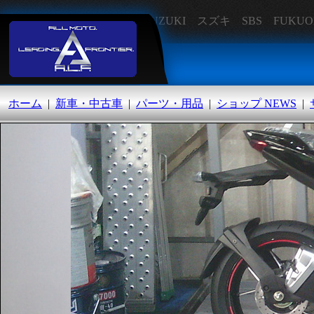
SUZUKI スズキ SBS FU
オートランド福岡
ホーム
|
新車・中古車
|
パーツ・用品
|
ショップ NEWS
|