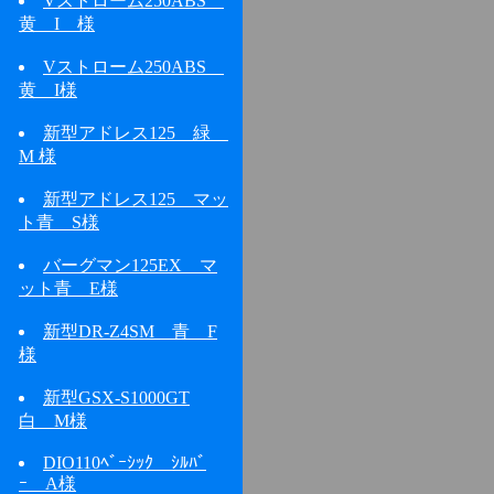
Vストローム250ABS
黄 I 様
Vストローム250ABS
黄 I様
新型アドレス125 緑
M 様
新型アドレス125 マッ
ト青 S様
バーグマン125EX マ
ット青 E様
新型DR-Z4SM 青 F
様
新型GSX-S1000GT
白 M様
DIO110ﾍﾞｰｼｯｸ ｼﾙﾊﾞ
ｰ A様